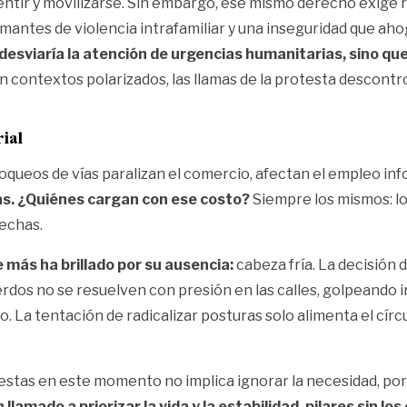
ntir y movilizarse. Sin embargo, ese mismo derecho exige re
larmantes de violencia intrafamiliar y una inseguridad que a
desviaría la atención de urgencias humanitarias, sino q
n contextos polarizados, las llamas de la protesta descont
rial
 bloqueos de vías paralizan el comercio, afectan el empleo 
as. ¿Quiénes cargan con ese costo?
Siempre los mismos: lo
sechas.
e más ha brillado por su ausencia:
cabeza fría. La decisión 
erdos no se resuelven con presión en las calles, golpeando 
. La tentación de radicalizar posturas solo alimenta el círc
rotestas en este momento no implica ignorar la necesidad, por
 llamado a priorizar la vida y la estabilidad, pilares sin l