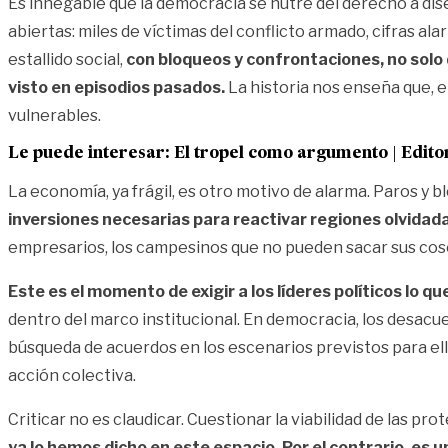
Es innegable que la democracia se nutre del derecho a dise
abiertas: miles de víctimas del conflicto armado, cifras a
estallido social,
con bloqueos y confrontaciones, no solo 
visto en episodios pasados.
La historia nos enseña que, e
vulnerables.
Le puede interesar:
El tropel como argumento | Edito
La economía, ya frágil, es otro motivo de alarma. Paros y
inversiones necesarias para reactivar regiones olvidad
empresarios, los campesinos que no pueden sacar sus co
Este es el momento de exigir a los líderes políticos lo qu
dentro del marco institucional. En democracia, los desacu
búsqueda de acuerdos en los escenarios previstos para ello
acción colectiva.
Criticar no es claudicar. Cuestionar la viabilidad de las p
ya lo hemos dicho en este espacio. Por el contrario, es un