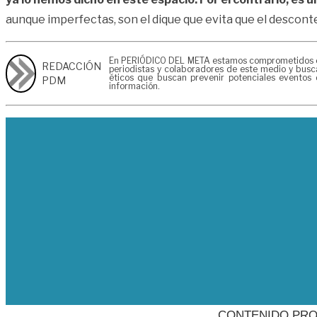
aunque imperfectas, son el dique que evita que el descont
En PERIÓDICO DEL META estamos comprometidos en ge
REDACCIÓN
periodistas y colaboradores de este medio y busca
éticos que buscan prevenir potenciales eventos 
PDM
información.