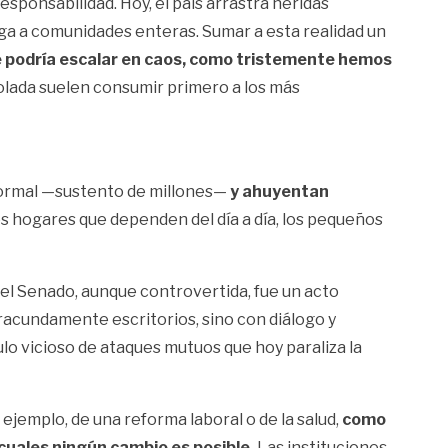
sponsabilidad. Hoy, el país arrastra heridas
hoga a comunidades enteras. Sumar a esta realidad un
ue podría escalar en caos, como tristemente hemos
rolada suelen consumir primero a los más
informal —sustento de millones—
y ahuyentan
s hogares que dependen del día a día, los pequeños
del Senado, aunque controvertida, fue un acto
iracundamente escritorios, sino con diálogo y
ulo vicioso de ataques mutuos que hoy paraliza la
 ejemplo, de una reforma laboral o de la salud,
como
os cuales ningún cambio es posible.
Las instituciones,