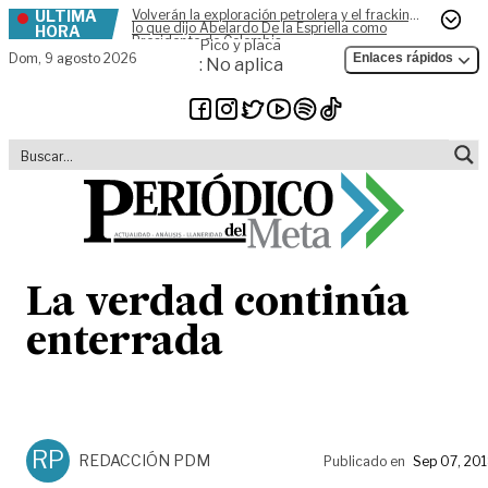
ÚLTIMA
Volverán la exploración petrolera y el fracking,
Skip to content
lo que dijo Abelardo De la Espriella como
HORA
Presidente de Colombia
Pico y placa
Dom,
9 agosto 2026
Enlaces rápidos
: No aplica
La verdad continúa
enterrada
RP
REDACCIÓN PDM
Publicado en
Sep 07, 20