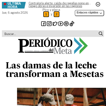
ÚLTIMA
Contraloría alerta: caída de regalías pone en
Skip to content
riesgo obras e inversión en las regiones
HORA
Pico y placa
Jue,
6 agosto 2026
Enlaces rápidos
y
1
2
Las damas de la leche
transforman a Mesetas