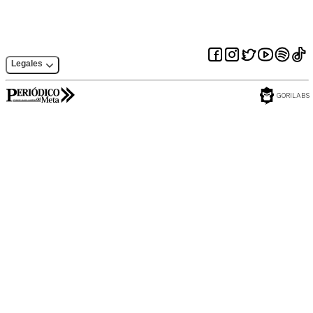
Legales
GORILABS