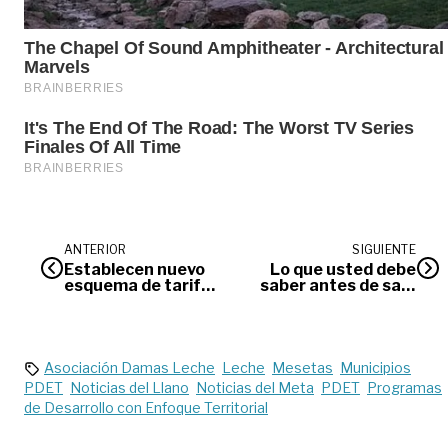
ANTERIOR
SIGUIENTE
Establecen nuevo
Lo que usted debe
esquema de tarifas
saber antes de salir
para parqueaderos
a votar mañana
en Villavicencio
Asociación Damas Leche
Leche
Mesetas
Municipios
PDET
Noticias del Llano
Noticias del Meta
PDET
Programas
de Desarrollo con Enfoque Territorial