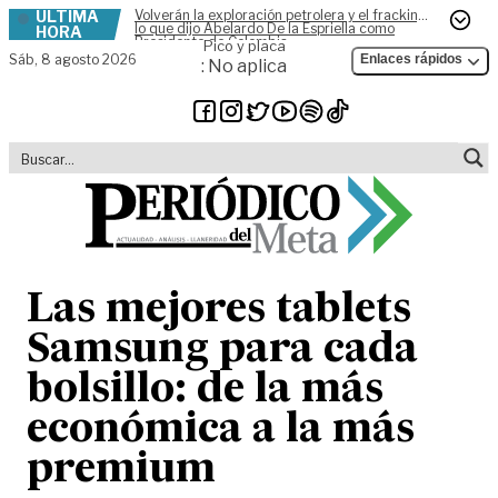
ÚLTIMA
Volverán la exploración petrolera y el fracking,
Skip to content
lo que dijo Abelardo De la Espriella como
HORA
Presidente de Colombia
Pico y placa
Sáb,
8 agosto 2026
Enlaces rápidos
: No aplica
Las mejores tablets
Samsung para cada
bolsillo: de la más
económica a la más
premium