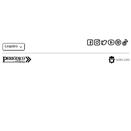
Legales
GORILABS