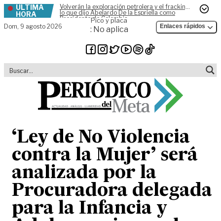
ÚLTIMA
Volverán la exploración petrolera y el fracking,
Skip to content
lo que dijo Abelardo De la Espriella como
HORA
Presidente de Colombia
Pico y placa
Dom,
9 agosto 2026
Enlaces rápidos
: No aplica
‘Ley de No Violencia
contra la Mujer’ será
analizada por la
Procuradora delegada
para la Infancia y