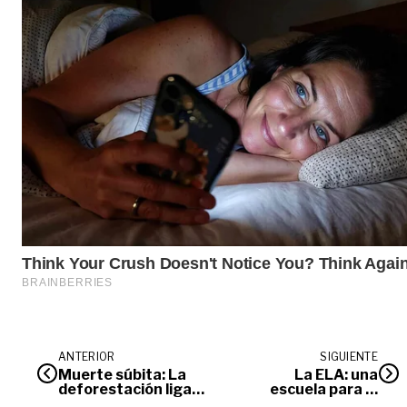
ANTERIOR
SIGUIENTE
Muerte súbita: La
La ELA: una
deforestación ligada
escuela para el
al posconflicto
Posconflicto