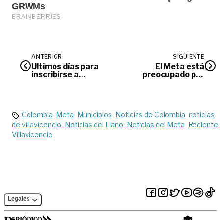
ANTERIOR
SIGUIENTE
Últimos días para
El Meta está
inscribirse a
preocupado por
‘Nuevos valores del
alza en el predial
folclor llanero’
Colombia
Meta
Municipios
Noticias de Colombia
noticias
de villavicencio
Noticias del Llano
Noticias del Meta
Reciente
Villavicencio
Legales