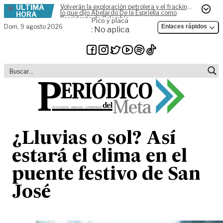
ÚLTIMA
Volverán la exploración petrolera y el fracking,
Skip to content
lo que dijo Abelardo De la Espriella como
HORA
Presidente de Colombia
Pico y placa
Dom,
9 agosto 2026
Enlaces rápidos
: No aplica
¿Lluvias o sol? Así
estará el clima en el
puente festivo de San
José