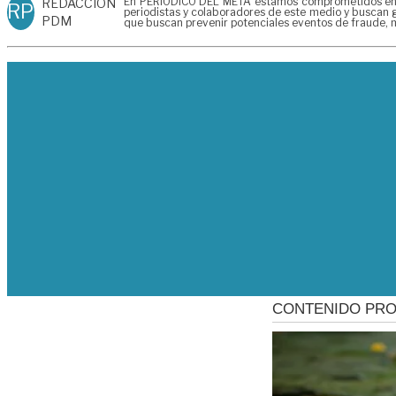
En PERIÓDICO DEL META estamos comprometidos en gen
REDACCIÓN
RP
periodistas y colaboradores de este medio y buscan g
PDM
que buscan prevenir potenciales eventos de fraude, m