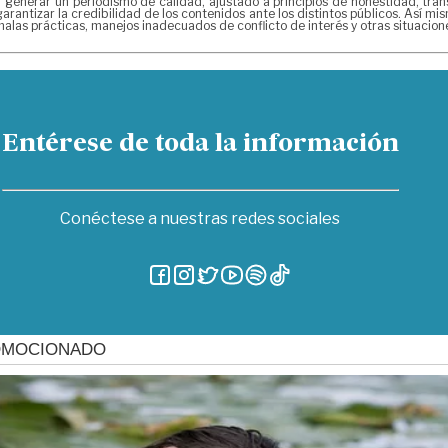
erar un periodismo de calidad, ajustado a principios de honestidad, transpa
arantizar la credibilidad de los contenidos ante los distintos públicos. Así 
alas prácticas, manejos inadecuados de conflicto de interés y otras situacio
Entérese de toda la información
Conéctese a nuestras redes sociales