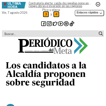
ÚLTIMA
Contraloría alerta: caída de regalías pone en
Skip to content
riesgo obras e inversión en las regiones
HORA
Pico y placa
Vie,
7 agosto 2026
Enlaces rápidos
y
3
4
Los candidatos a la
Alcaldía proponen
sobre seguridad