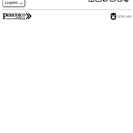
Legales
GORILABS