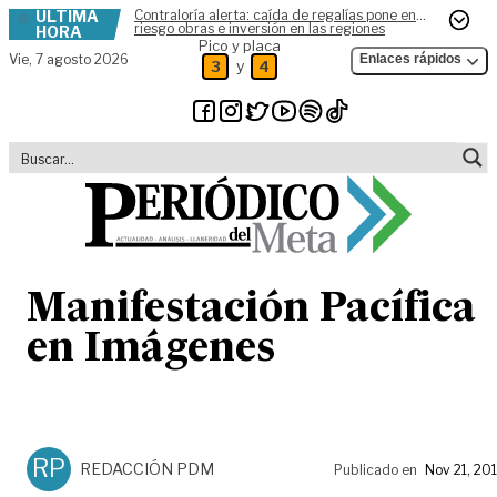
ÚLTIMA
Contraloría alerta: caída de regalías pone en
Skip to content
riesgo obras e inversión en las regiones
HORA
Pico y placa
Vie,
7 agosto 2026
Enlaces rápidos
y
3
4
Manifestación Pacífica
en Imágenes
RP
REDACCIÓN PDM
Publicado en
Nov 21, 20