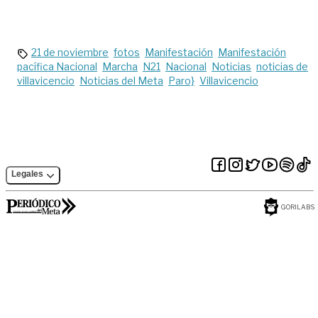
tendrá Villavicencio
reflejos de
durante el paro de
seguridad
este jueves
21 de noviembre
fotos
Manifestación
Manifestación
pacífica Nacional
Marcha
N21
Nacional
Noticias
noticias de
villavicencio
Noticias del Meta
Paro}
Villavicencio
Legales
GORILABS