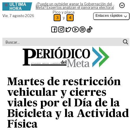
ÚLTIMA
¿Puede un outsider ganar la Gobernación del
Skip to content
Meta? Expertos analizan el panorama electoral
HORA
Pico y placa
Vie,
7 agosto 2026
Enlaces rápidos
y
3
4
Martes de restricción
vehicular y cierres
viales por el Día de la
Bicicleta y la Actividad
Física