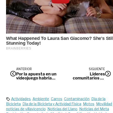
ANTERIOR
SIGUIENTE
Por la apuesta en un
Líderes
videojuego habría
comunitarios ya
sido asesinado
pueden inscribirse
Martín José
al diplomado en
Gestión Deportiva
del Imder
Actividades
Ambiente
Carros
Contaminación
Dia de la
Bicicleta
Día de la Bicicleta y Actividad Física
Motos
Movilidad
noticias de villavicencio
Noticias del Llano
Noticias del Meta