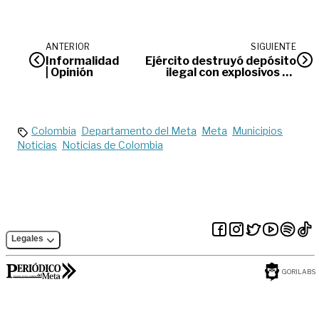
ANTERIOR
SIGUIENTE
Informalidad
Ejército destruyó depósito
| Opinión
ilegal con explosivos en
zona rural de Lejanías,
Meta
Colombia
Departamento del Meta
Meta
Municipios
Noticias
Noticias de Colombia
Legales
GORILABS