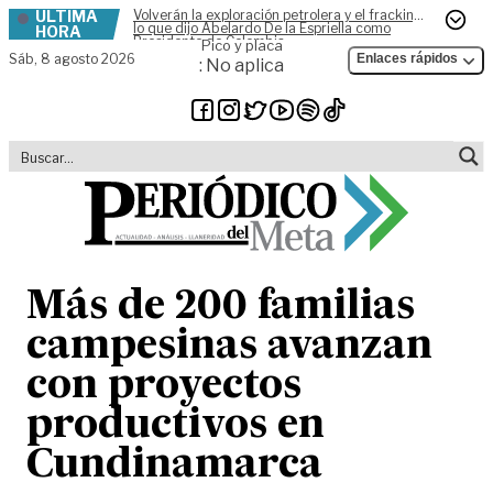
ÚLTIMA
Volverán la exploración petrolera y el fracking,
Skip to content
lo que dijo Abelardo De la Espriella como
HORA
Presidente de Colombia
Pico y placa
Sáb,
8 agosto 2026
Enlaces rápidos
: No aplica
Más de 200 familias
campesinas avanzan
con proyectos
productivos en
Cundinamarca