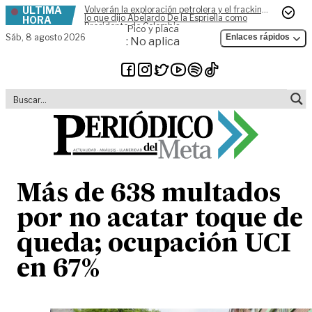
ÚLTIMA
Volverán la exploración petrolera y el fracking,
Skip to content
lo que dijo Abelardo De la Espriella como
HORA
Presidente de Colombia
Pico y placa
Sáb,
8 agosto 2026
Enlaces rápidos
: No aplica
Más de 638 multados
por no acatar toque de
queda; ocupación UCI
en 67%