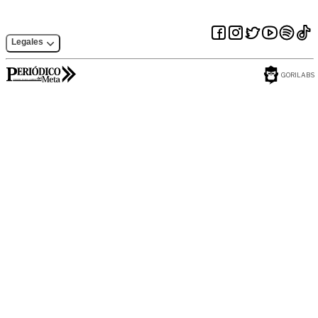
Legales
GORILABS