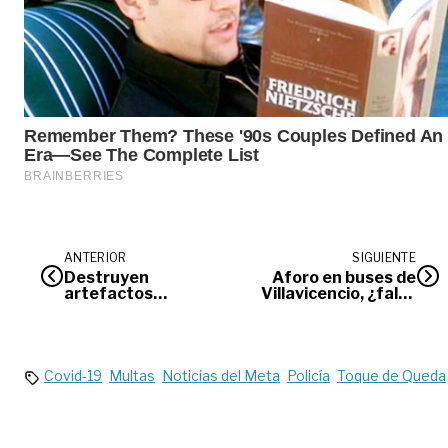
ANTERIOR
SIGUIENTE
Destruyen
Aforo en buses de
artefactos
Villavicencio, ¿falta
explosivos en Uribe
solidaridad?
– Meta
Covid-19
Multas
Noticias del Meta
Policía
Toque de Queda