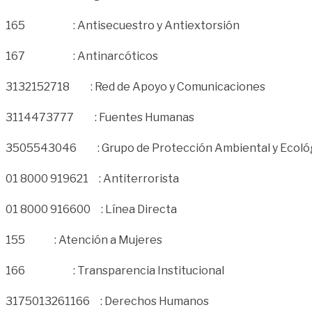
165 : Antisecuestro y Antiextorsión
167 : Antinarcóticos
3132152718 : Red de Apoyo y Comunicaciones
3114473777 : Fuentes Humanas
3505543046 : Grupo de Protección Ambiental y Ecoló
01 8000 919621 : Antiterrorista
01 8000 916600 : Línea Directa
155 : Atención a Mujeres
166 : Transparencia Institucional
3175013261166 : Derechos Humanos