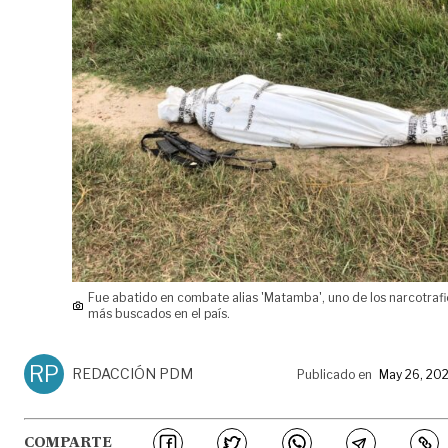
Fue abatido en combate alias 'Matamba', uno de los narcotraf
más buscados en el país.
RP
REDACCIÓN PDM
Publicado en
May 26, 20
COMPARTE