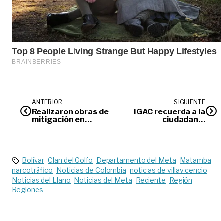
ANTERIOR
SIGUIENTE
Realizaron obras de
IGAC recuerda a la
mitigación en
ciudadanía
Guamal,
servicios, sedes y
Fuentedeoro y
horarios de
Puerto Rico
atención
Bolívar
Clan del Golfo
Departamento del Meta
Matamba
narcotráfico
Noticias de Colombia
noticias de villavicencio
Noticias del Llano
Noticias del Meta
Reciente
Región
Regiones