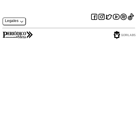
Legales
GORILABS