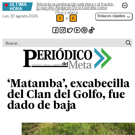
ÚLTIMA
Volverán la exploración petrolera y el fracking,
Skip to content
lo que dijo Abelardo De la Espriella como
HORA
Presidente de Colombia
Pico y placa
Lun,
10 agosto 2026
Enlaces rápidos
y
5
6
‘Matamba’, excabecilla
del Clan del Golfo, fue
dado de baja