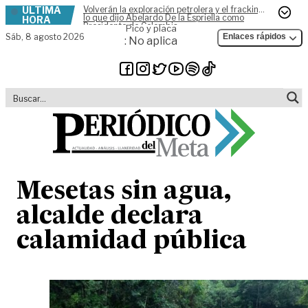
ÚLTIMA
Volverán la exploración petrolera y el fracking,
Skip to content
lo que dijo Abelardo De la Espriella como
HORA
Presidente de Colombia
Pico y placa
Sáb,
8 agosto 2026
Enlaces rápidos
: No aplica
Mesetas sin agua,
alcalde declara
calamidad pública