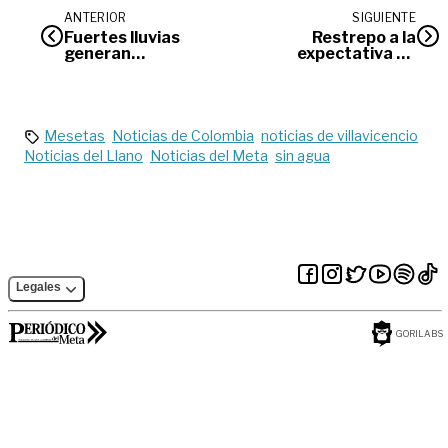
ANTERIOR
SIGUIENTE
Fuertes lluvias
Restrepo a la
generan
expectativa de
intermitencia en la
audiencia en la
energía de
Asamblea sobre la
municipios del Meta
doble calzada
Mesetas
Noticias de Colombia
noticias de villavicencio
Noticias del Llano
Noticias del Meta
sin agua
Legales
GORILABS