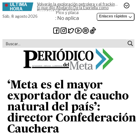
ÚLTIMA
Volverán la exploración petrolera y el fracking,
Skip to content
lo que dijo Abelardo De la Espriella como
HORA
Presidente de Colombia
Pico y placa
Sáb,
8 agosto 2026
Enlaces rápidos
: No aplica
‘Meta es el mayor
exportador de caucho
natural del país’:
director Confederación
Cauchera