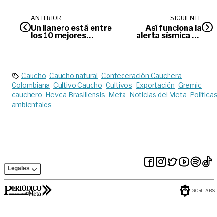
ANTERIOR
SIGUIENTE
Un llanero está entre
Así funciona la
los 10 mejores
alerta sísmica de
árbitros del mundo
Google
Caucho
Caucho natural
Confederación Cauchera
Colombiana
Cultivo Caucho
Cultivos
Exportación
Gremio
cauchero
Hevea Brasiliensis
Meta
Noticias del Meta
Política
ambientales
Legales
GORILABS