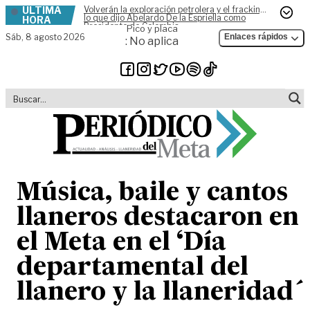
ÚLTIMA
Volverán la exploración petrolera y el fracking,
Skip to content
lo que dijo Abelardo De la Espriella como
HORA
Presidente de Colombia
Pico y placa
Sáb,
8 agosto 2026
Enlaces rápidos
: No aplica
Música, baile y cantos
llaneros destacaron en
el Meta en el ‘Día
departamental del
llanero y la llaneridad´