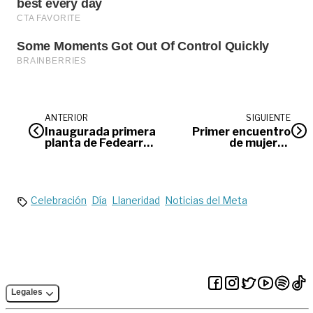
ANTERIOR
SIGUIENTE
Inaugurada primera
Primer encuentro
planta de Fedearroz
de mujeres
en Pachaquiaro
periodistas en
Villavicencio
Celebración
Día
Llaneridad
Noticias del Meta
Legales