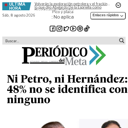
ÚLTIMA
Volverán la exploración petrolera y el fracking,
Skip to content
lo que dijo Abelardo De la Espriella como
HORA
Presidente de Colombia
Pico y placa
Sáb,
8 agosto 2026
Enlaces rápidos
: No aplica
Ni Petro, ni Hernández:
48% no se identifica con
ninguno