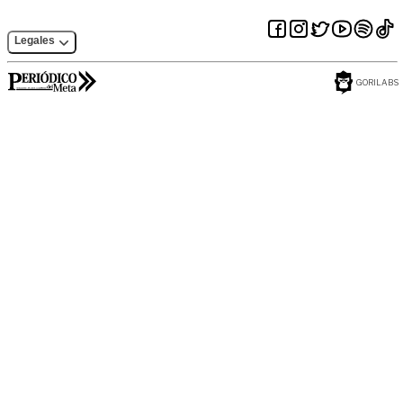
Legales
GORILABS