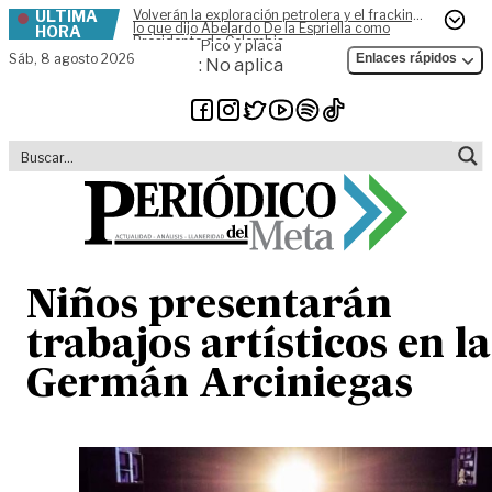
ÚLTIMA
Volverán la exploración petrolera y el fracking,
Skip to content
lo que dijo Abelardo De la Espriella como
HORA
Presidente de Colombia
Pico y placa
Sáb,
8 agosto 2026
Enlaces rápidos
: No aplica
Niños presentarán
trabajos artísticos en la
Germán Arciniegas