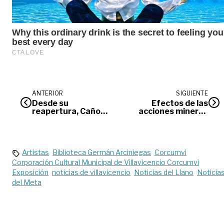
ANTERIOR
SIGUIENTE
Desde su
Efectos de las
reapertura, Caño
acciones mineras
Cristales ha
en los ríos del Meta
recibido más de 300
turistas
Artistas
Biblioteca Germán Arciniegas
Corcumvi
Corporación Cultural Municipal de Villavicencio Corcumvi
Exposición
noticias de villavicencio
Noticias del Llano
Noticia
del Meta