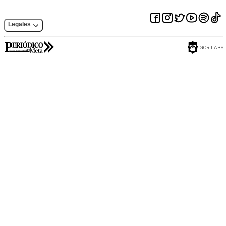
Legales
GORILABS