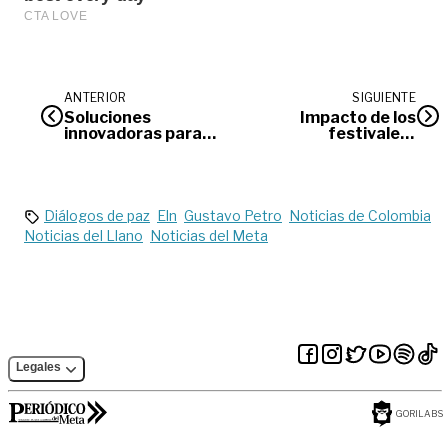
ANTERIOR
SIGUIENTE
Soluciones
Impacto de los
innovadoras para
festivales |
conectar familias a
Opinión
través de las remesas
Diálogos de paz
Eln
Gustavo Petro
Noticias de Colombia
Noticias del Llano
Noticias del Meta
Legales
GORILABS