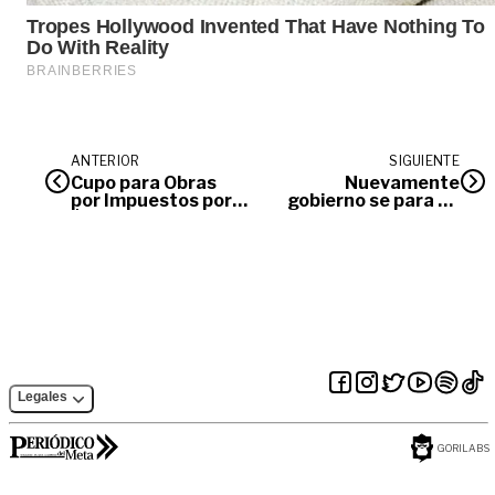
ANTERIOR
SIGUIENTE
Cupo para Obras
Nuevamente
por Impuestos por
gobierno se para de
$1,1 billones en
la mesa de diálogos
municipios Zomac y
con Eln
PDET
Legales
GORILABS