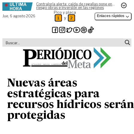
ÚLTIMA
Contraloría alerta: caída de regalías pone en
Skip to content
riesgo obras e inversión en las regiones
HORA
Pico y placa
Jue,
6 agosto 2026
Enlaces rápidos
y
1
2
Nuevas áreas
estratégicas para
recursos hídricos serán
protegidas