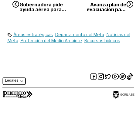
Gobernadora pide
Avanza plan de
ayuda aérea para
evacuación para
transportar
vehículos
alimentos
represados en la vía
perecederos
al Llano
Áreas estratégicas
Departamento del Meta
Noticias del
Meta
Protección del Medio Ambinte
Recursos hídricos
Legales
GORILABS