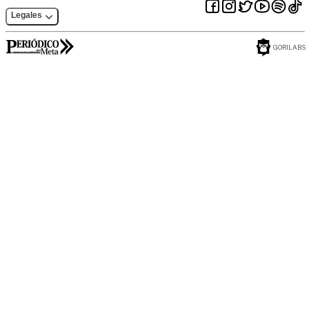
Legales
GORILABS