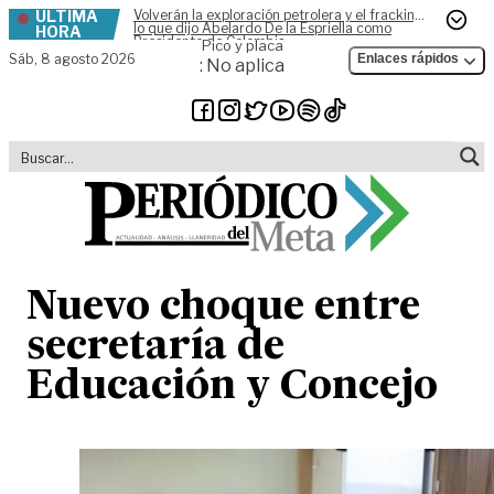
ÚLTIMA
Volverán la exploración petrolera y el fracking,
Skip to content
lo que dijo Abelardo De la Espriella como
HORA
Presidente de Colombia
Pico y placa
Sáb,
8 agosto 2026
Enlaces rápidos
: No aplica
Nuevo choque entre
secretaría de
Educación y Concejo