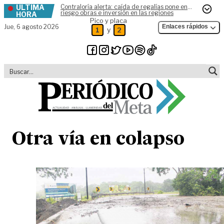
ÚLTIMA
Contraloría alerta: caída de regalías pone en
Skip to content
riesgo obras e inversión en las regiones
HORA
Pico y placa
Jue,
6 agosto 2026
Enlaces rápidos
y
1
2
Otra vía en colapso