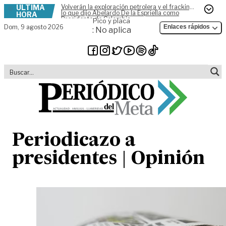
ÚLTIMA
Volverán la exploración petrolera y el fracking,
Skip to content
lo que dijo Abelardo De la Espriella como
HORA
Presidente de Colombia
Pico y placa
Dom,
9 agosto 2026
Enlaces rápidos
: No aplica
Periodicazo a
presidentes | Opinión