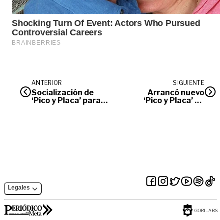
ANTERIOR
SIGUIENTE
Socialización de
Arrancó nuevo
‘Pico y Placa’ para
‘Pico y Placa’ en
motociclistas
Villavicencio
Legales
GORILABS