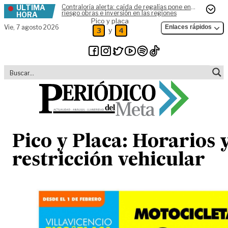
ÚLTIMA
Contraloría alerta: caída de regalías pone en
Skip to content
riesgo obras e inversión en las regiones
HORA
Pico y placa
Vie,
7 agosto 2026
Enlaces rápidos
y
3
4
Pico y Placa: Horarios 
restricción vehicular