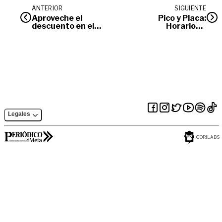
ANTERIOR
SIGUIENTE
Aproveche el
Pico y Placa:
descuento en el
Horarios y
impuesto vehicular
restricción
vehicular
Legales
GORILABS