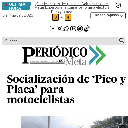
ÚLTIMA
¿Puede un outsider ganar la Gobernación del
Skip to content
Meta? Expertos analizan el panorama electoral
HORA
Pico y placa
Vie,
7 agosto 2026
Enlaces rápidos
y
3
4
Socialización de ‘Pico y
Placa’ para
motociclistas