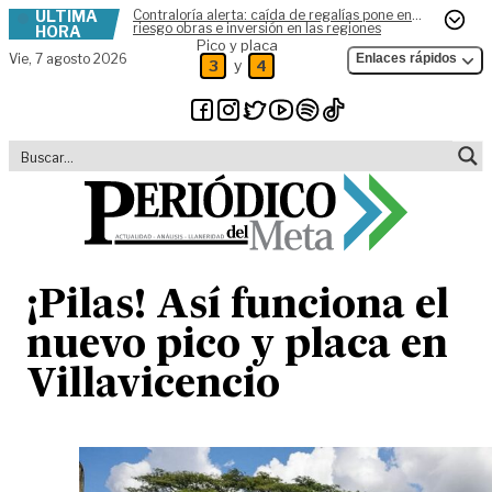
ÚLTIMA
Contraloría alerta: caída de regalías pone en
Skip to content
riesgo obras e inversión en las regiones
HORA
Pico y placa
Vie,
7 agosto 2026
Enlaces rápidos
y
3
4
¡Pilas! Así funciona el
nuevo pico y placa en
Villavicencio