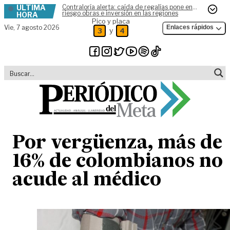
ÚLTIMA
Contraloría alerta: caída de regalías pone en
Skip to content
riesgo obras e inversión en las regiones
HORA
Pico y placa
Vie,
7 agosto 2026
Enlaces rápidos
y
3
4
Por vergüenza, más de
16% de colombianos no
acude al médico