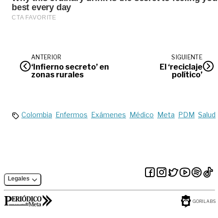
ANTERIOR
SIGUIENTE
‘Infierno secreto’ en
El ‘reciclaje
zonas rurales
político’
Colombia
Enfermos
Exámenes
Médico
Meta
PDM
Salud
Legales
GORILABS