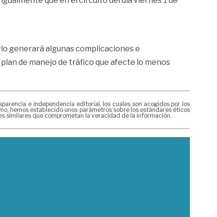
igualmente que en el circuito del día viernes 1 de
rlo generará algunas complicaciones e
 plan de manejo de tráfico que afecte lo menos
rencia e independencia editorial, los cuales son acogidos por los
mismo, hemos establecido unos parámetros sobre los estándares éticos
nes similares que comprometan la veracidad de la información.