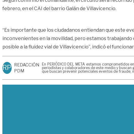
Según confirmó el comandante, el circuito será recorrido po
febrero, en el CAI del barrio Galán de Villavicencio.
“Es importante que los ciudadanos entiendan que este eve
inconvenientes en la movilidad, pero estamos trabajando d
posible a la fluidez vial de Villavicencio”, indicó el funcion
En PERIÓDICO DEL META estamos comprometidos en gen
REDACCIÓN
RP
periodistas y colaboradores de este medio y buscan g
PDM
que buscan prevenir potenciales eventos de fraude, m