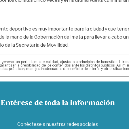
r los ciclistas cinco veces y en la última vuelta culminarán 
nto deportivo es muy importante para la ciudad y que tene
e la mano de la Gobernación del meta para llevar a cabo un
ario de la Secretaría de Movilidad.
erar un periodismo de calidad, ajustado a principios de honestidad, transpa
arantizar la credibilidad de los contenidos ante los distintos públicos. Así 
alas prácticas, manejos inadecuados de conflicto de interés y otras situacio
Entérese de toda la información
Conéctese a nuestras redes sociales