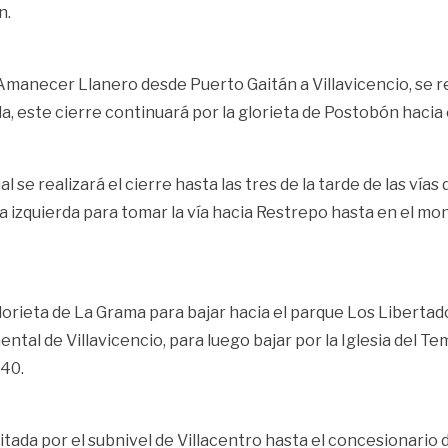
n.
Amanecer Llanero desde Puerto Gaitán a Villavicencio, se reali
, este cierre continuará por la glorieta de Postobón hacia e
al se realizará el cierre hasta las tres de la tarde de las ví
a izquierda para tomar la vía hacia Restrepo hasta en el mon
Glorieta de La Grama para bajar hacia el parque Los Libertad
ental de Villavicencio, para luego bajar por la Iglesia del T
 40.
litada por el subnivel de Villacentro hasta el concesionario de 