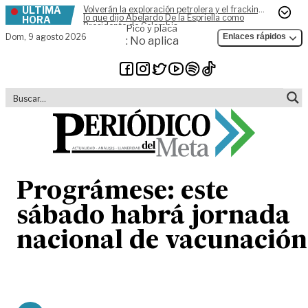
ÚLTIMA
Volverán la exploración petrolera y el fracking,
Skip to content
lo que dijo Abelardo De la Espriella como
HORA
Presidente de Colombia
Pico y placa
Dom,
9 agosto 2026
Enlaces rápidos
: No aplica
Prográmese: este
sábado habrá jornada
nacional de vacunación