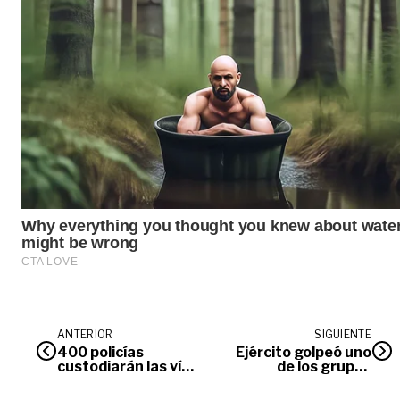
ANTERIOR
SIGUIENTE
400 policías
Ejército golpeó uno
custodiarán las vías
de los grupos
de Villavicencio
residuales que
durante
opera en Vaupés