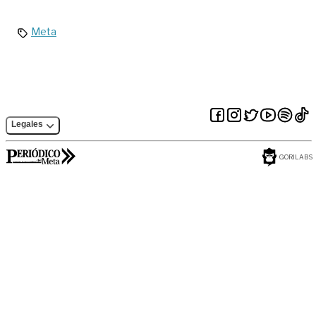
‘ExpoMalocas 2019’
Meta
Legales
GORILABS