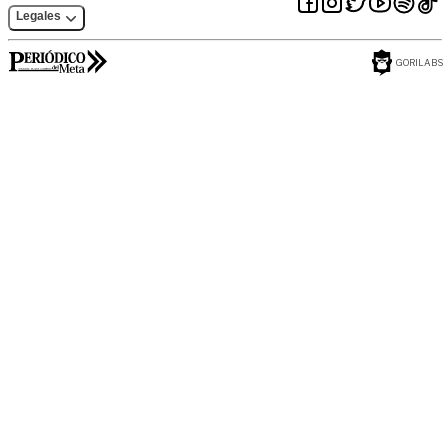
Legales
GORILABS