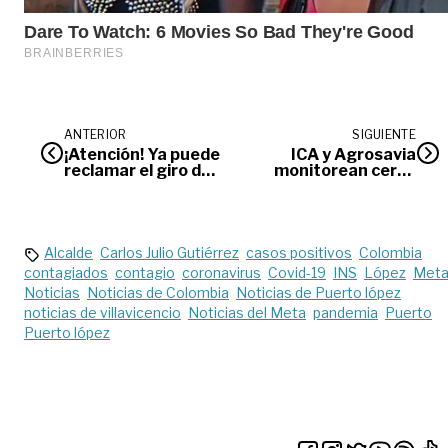
ANTERIOR
SIGUIENTE
¡Atención! Ya puede
ICA y Agrosavia
reclamar el giro de
monitorean cerca
ingreso solidario
de 2.500 hectáreas
para controlar la
langosta llanera
Alcalde
Carlos Julio Gutiérrez
casos positivos
Colombia
contagiados
contagio
coronavirus
Covid-19
INS
López
Met
Noticias
Noticias de Colombia
Noticias de Puerto lópez
noticias de villavicencio
Noticias del Meta
pandemia
Puerto
Puerto lópez