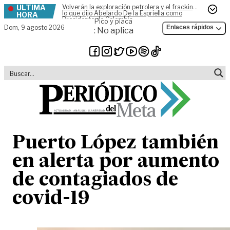
ÚLTIMA
Volverán la exploración petrolera y el fracking,
Skip to content
lo que dijo Abelardo De la Espriella como
HORA
Presidente de Colombia
Pico y placa
Dom,
9 agosto 2026
Enlaces rápidos
: No aplica
Puerto López también
en alerta por aumento
de contagiados de
covid-19