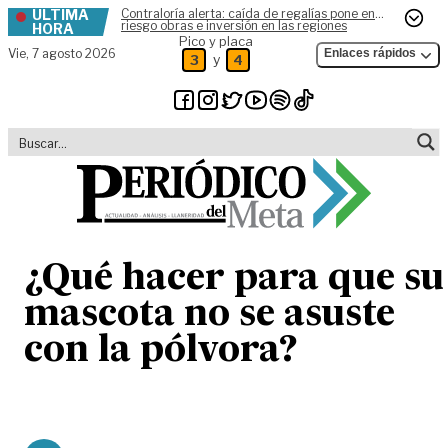
ÚLTIMA
Contraloría alerta: caída de regalías pone en
Skip to content
riesgo obras e inversión en las regiones
HORA
Pico y placa
Vie,
7 agosto 2026
Enlaces rápidos
y
3
4
¿Qué hacer para que su
mascota no se asuste
con la pólvora?