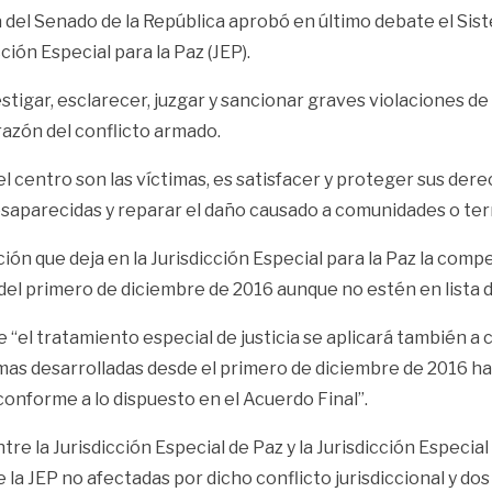
a del Senado de la República aprobó en último debate el Sist
ión Especial para la Paz (JEP).
estigar, esclarecer, juzgar y sancionar graves violaciones 
razón del conflicto armado.
l centro son las víctimas, es satisfacer y proteger sus derech
esaparecidas y reparar el daño causado a comunidades o terr
ión que deja en la Jurisdicción Especial para la Paz la com
el primero de diciembre de 2016 aunque no estén en lista 
 “el tratamiento especial de justicia se aplicará también a
mas desarrolladas desde el primero de diciembre de 2016 ha
conforme a lo dispuesto en el Acuerdo Final”.
e la Jurisdicción Especial de Paz y la Jurisdicción Especial
la JEP no afectadas por dicho conflicto jurisdiccional y do