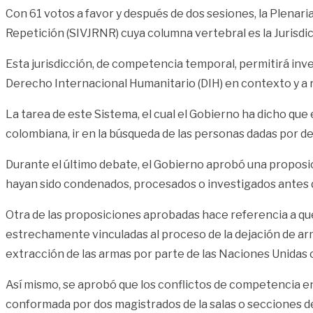
Con 61 votos a favor y después de dos sesiones, la Plenari
Repetición (SIVJRNR) cuya columna vertebral es la Jurisdicc
Esta jurisdicción, de competencia temporal, permitirá inv
Derecho Internacional Humanitario (DIH) en contexto y a 
La tarea de este Sistema, el cual el Gobierno ha dicho que e
colombiana, ir en la búsqueda de las personas dadas por d
Durante el último debate, el Gobierno aprobó una proposic
hayan sido condenados, procesados o investigados antes d
Otra de las proposiciones aprobadas hace referencia a que
estrechamente vinculadas al proceso de la dejación de ar
extracción de las armas por parte de las Naciones Unidas 
Así mismo, se aprobó que los conflictos de competencia entr
conformada por dos magistrados de la salas o secciones de 