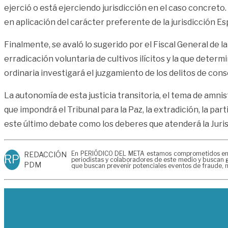
ejerció o está ejerciendo jurisdicción en el caso concreto
en aplicación del carácter preferente de la jurisdicción Esp
Finalmente, se avaló lo sugerido por el Fiscal General de l
erradicación voluntaria de cultivos ilícitos y la que determ
ordinaria investigará el juzgamiento de los delitos de con
La autonomía de esta justicia transitoria, el tema de amnis
que impondrá el Tribunal para la Paz, la extradición, la par
este último debate como los deberes que atenderá la Jurisd
En PERIÓDICO DEL META estamos comprometidos en gen
REDACCIÓN
RP
periodistas y colaboradores de este medio y buscan g
PDM
que buscan prevenir potenciales eventos de fraude, m