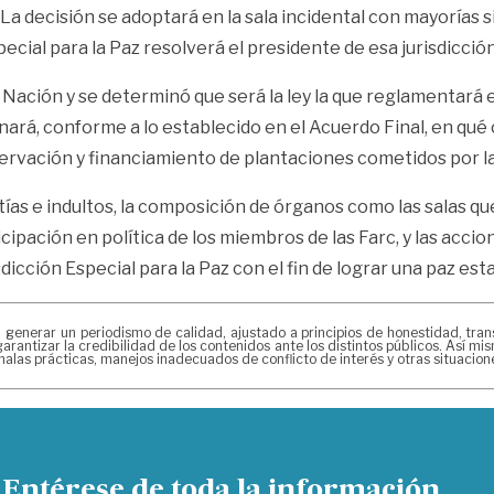
. La decisión se adoptará en la sala incidental con mayorías
ecial para la Paz resolverá el presidente de esa jurisdicción
a Nación y se determinó que será la ley la que reglamentará e
inará, conforme a lo establecido en el Acuerdo Final, en qué 
servación y financiamiento de plantaciones cometidos por la
tías e indultos, la composición de órganos como las salas qu
ticipación en política de los miembros de las Farc, y las acci
icción Especial para la Paz con el fin de lograr una paz est
erar un periodismo de calidad, ajustado a principios de honestidad, transpa
arantizar la credibilidad de los contenidos ante los distintos públicos. Así 
alas prácticas, manejos inadecuados de conflicto de interés y otras situacio
Entérese de toda la información