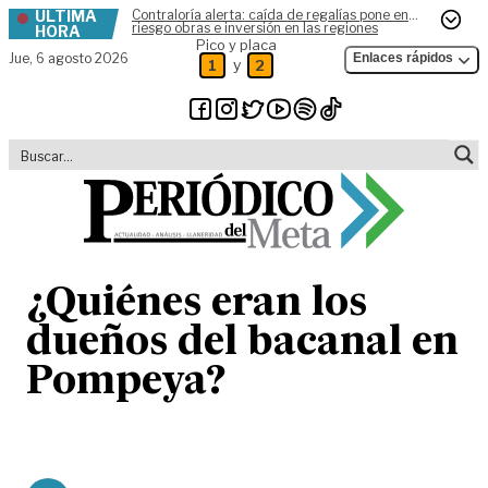
ÚLTIMA
Contraloría alerta: caída de regalías pone en
Skip to content
riesgo obras e inversión en las regiones
HORA
Pico y placa
Jue,
6 agosto 2026
Enlaces rápidos
y
1
2
¿Quiénes eran los
dueños del bacanal en
Pompeya?