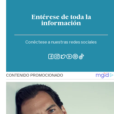
Entérese de toda la
información
Conéctese a nuestras redes sociales