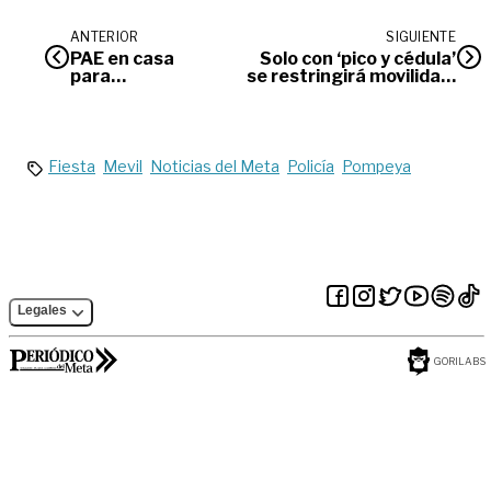
ANTERIOR
SIGUIENTE
PAE en casa
Solo con ‘pico y cédula’
para
se restringirá movilidad;
Villavicencio
suspenden ‘pico y placa’
en Villavicencio
Fiesta
Mevil
Noticias del Meta
Policía
Pompeya
Legales
GORILABS