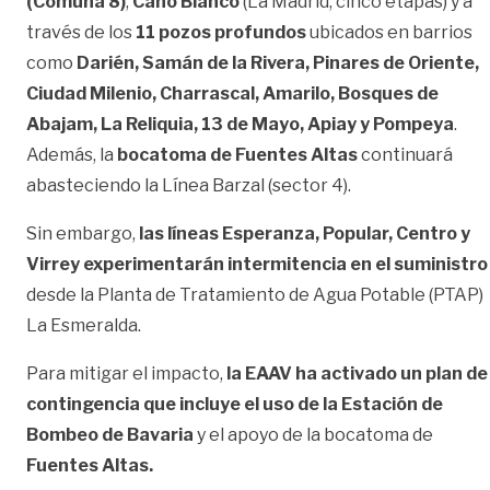
(Comuna 8)
,
Caño Blanco
(La Madrid, cinco etapas) y a
través de los
11 pozos profundos
ubicados en barrios
como
Darién, Samán de la Rivera, Pinares de Oriente,
Ciudad Milenio, Charrascal, Amarilo, Bosques de
Abajam, La Reliquia, 13 de Mayo, Apiay y Pompeya
.
Además, la
bocatoma de Fuentes Altas
continuará
abasteciendo la Línea Barzal (sector 4).
Sin embargo,
las líneas Esperanza, Popular, Centro y
Virrey experimentarán
intermitencia en el suministro
desde la Planta de Tratamiento de Agua Potable (PTAP)
La Esmeralda.
Para mitigar el impacto,
la EAAV ha activado un plan de
contingencia que incluye el uso de la Estación de
Bombeo de Bavaria
y el apoyo de la bocatoma de
Fuentes Altas.