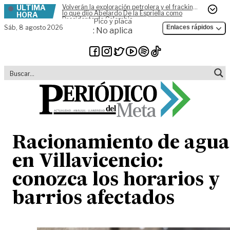
ÚLTIMA
Volverán la exploración petrolera y el fracking,
Skip to content
lo que dijo Abelardo De la Espriella como
HORA
Presidente de Colombia
Pico y placa
Sáb,
8 agosto 2026
Enlaces rápidos
: No aplica
Racionamiento de agua
en Villavicencio:
conozca los horarios y
barrios afectados