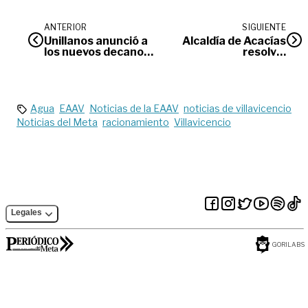
ANTERIOR
SIGUIENTE
Unillanos anunció a
Alcaldía de Acacías
los nuevos decanos,
resolvió
tras elecciones del
emergencia por
pasado viernes
daños en puente
que conduce a zona
rural
Agua
EAAV
Noticias de la EAAV
noticias de villavicencio
Noticias del Meta
racionamiento
Villavicencio
Legales
GORILABS