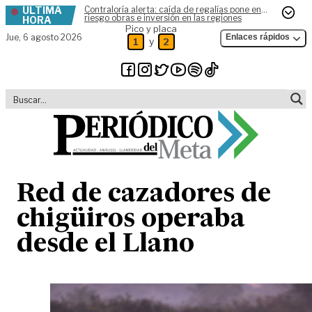
ÚLTIMA
Contraloría alerta: caída de regalías pone en
Skip to content
riesgo obras e inversión en las regiones
HORA
Pico y placa
Jue,
6 agosto 2026
Enlaces rápidos
y
1
2
Red de cazadores de
chigüiros operaba
desde el Llano