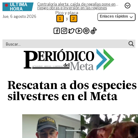
ÚLTIMA
Contraloría alerta: caída de regalías pone en
Skip to content
riesgo obras e inversión en las regiones
HORA
Pico y placa
Jue,
6 agosto 2026
Enlaces rápidos
y
1
2
Rescatan a dos especies
silvestres en el Meta