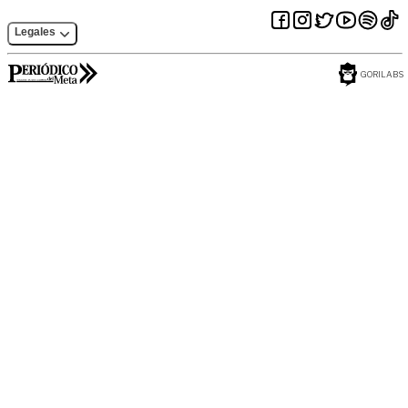
Legales
GORILABS