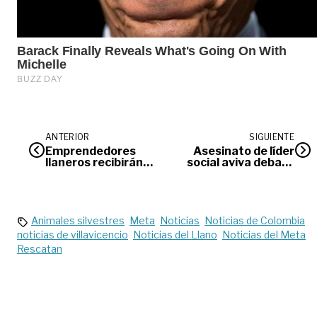
ANTERIOR
SIGUIENTE
Emprendedores
Asesinato de líder
llaneros recibirán
social aviva debate
taller sobre
sobre seguridad en
registro de marcas
Puerto López
Animales silvestres
Meta
Noticias
Noticias de Colombia
noticias de villavicencio
Noticias del Llano
Noticias del Meta
Rescatan