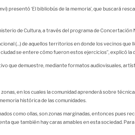
i) presentó ‘El bibliobús de la memoria’, que buscará rescat
nisterio de Cultura, a través del programa de Concertación 
cional (…) de aquellos territorios en donde los vecinos que
a ciudad se entere cómo fueron estos ejercicios”, explicó la
tivo que demuestre, mediante formatos audiovisuales, artís
es zonas, en los cuales la comunidad aprenderá sobre técnic
 memoria histórica de las comunidades.
dos como ollas, son zonas marginadas, entonces pues recopi
enta que también hay caras amables en esta sociedad. Para d