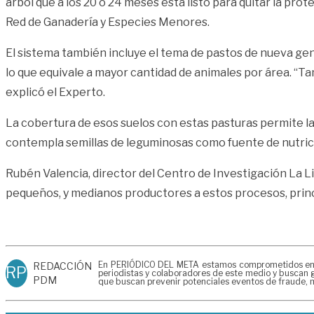
árbol que a los 20 o 24 meses está listo para quitar la pr
Red de Ganadería y Especies Menores.
El sistema también incluye el tema de pastos de nueva gen
lo que equivale a mayor cantidad de animales por área. “Ta
explicó el Experto.
La cobertura de esos suelos con estas pasturas permite la
contempla semillas de leguminosas como fuente de nutric
Rubén Valencia, director del Centro de Investigación La L
pequeños, y medianos productores a estos procesos, princ
En PERIÓDICO DEL META estamos comprometidos en gen
REDACCIÓN
RP
periodistas y colaboradores de este medio y buscan g
PDM
que buscan prevenir potenciales eventos de fraude, m