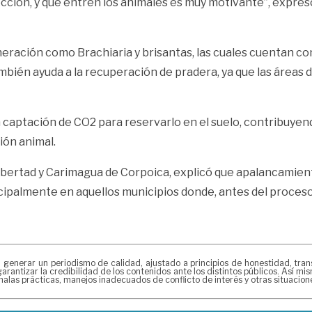
otección, y que entren los animales es muy motivante”, expre
eración como Brachiaria y brisantas, las cuales cuentan co
mbién ayuda a la recuperación de pradera, ya que las áreas d
 captación de CO2 para reservarlo en el suelo, contribuyend
ión animal.
ibertad y Carimagua de Corpoica, explicó que apalancamiento
ipalmente en aquellos municipios donde, antes del proceso
erar un periodismo de calidad, ajustado a principios de honestidad, transpa
arantizar la credibilidad de los contenidos ante los distintos públicos. Así 
alas prácticas, manejos inadecuados de conflicto de interés y otras situacio