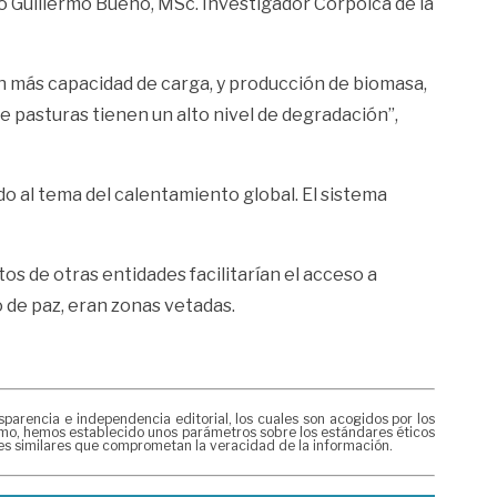
só Guillermo Bueno, MSc. Investigador Corpoica de la
n más capacidad de carga, y producción de biomasa,
e pasturas tienen un alto nivel de degradación”,
o al tema del calentamiento global. El sistema
s de otras entidades facilitarían el acceso a
 de paz, eran zonas vetadas.
rencia e independencia editorial, los cuales son acogidos por los
mismo, hemos establecido unos parámetros sobre los estándares éticos
nes similares que comprometan la veracidad de la información.