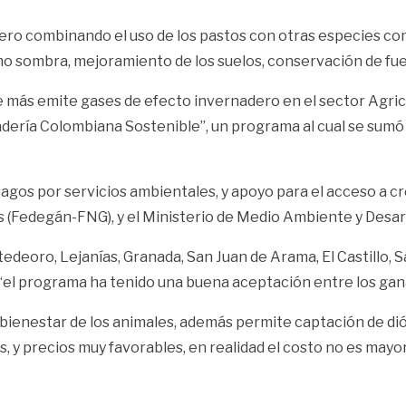
pero combinando el uso de los pastos con otras especies co
sombra, mejoramiento de los suelos, conservación de fuent
e más emite gases de efecto invernadero en el sector Agricult
ería Colombiana Sostenible”, un programa al cual se sumó 
gos por servicios ambientales, y apoyo para el acceso a cré
(Fedegán-FNG), y el Ministerio de Medio Ambiente y Desarr
edeoro, Lejanías, Granada, San Juan de Arama, El Castillo, 
el programa ha tenido una buena aceptación entre los gan
l bienestar de los animales, además permite captación de di
os, y precios muy favorables, en realidad el costo no es ma