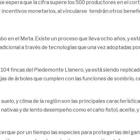
espera que la cifra supere los 500 productores en el corto
 incentivos monetarios, al vincularse tendrán otros benefici
cabo en el Meta. Existe un proceso que lleva ocho años, y e
radicional a través de tecnologías que una vez adoptadas po
n 104 fincas del Piedemonte Llanero, ya está siendo replicad
njas de árboles que cumplen con las funciones de sombrío, c
 suelo, y clima de la región son las principales característi
s nativas y de lento desempeño como el caño fistol, aceite, 
e cerque por un tiempo las especies para protegerlas del ga