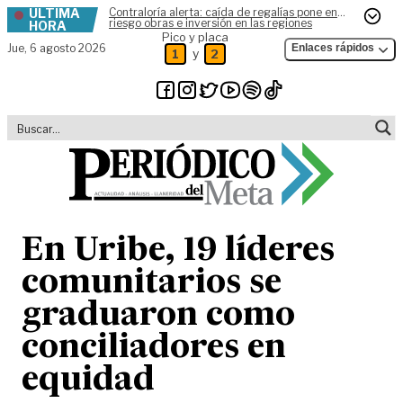
ÚLTIMA
Contraloría alerta: caída de regalías pone en
Skip to content
riesgo obras e inversión en las regiones
HORA
Pico y placa
Jue,
6 agosto 2026
Enlaces rápidos
y
1
2
En Uribe, 19 líderes
comunitarios se
graduaron como
conciliadores en
equidad