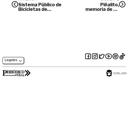
Sistema Público de
Piñalito,
Bicicletas de
memoria de un
Villavicencio entró
pueblo
nuevamente al servicio
Legales
GORILABS