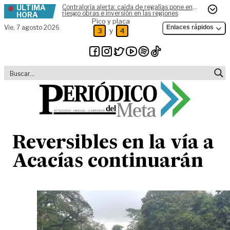
ÚLTIMA
Contraloría alerta: caída de regalías pone en
Skip to content
riesgo obras e inversión en las regiones
HORA
Pico y placa
Vie,
7 agosto 2026
Enlaces rápidos
y
3
4
Reversibles en la vía a
Acacías continuarán