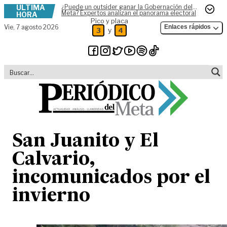
ÚLTIMA
¿Puede un outsider ganar la Gobernación del
Skip to content
Meta? Expertos analizan el panorama electoral
HORA
Pico y placa
Vie,
7 agosto 2026
Enlaces rápidos
y
3
4
San Juanito y El
Calvario,
incomunicados por el
invierno