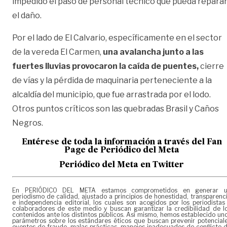
impedido el paso de personal técnico que pueda repara
el daño.
Por el lado de El Calvario, específicamente en el sector
de la vereda El Carmen,
una avalancha junto a las
fuertes lluvias provocaron la caída de puentes,
cierre
de vías y la pérdida de maquinaria perteneciente a la
alcaldía del municipio, que fue arrastrada por el lodo.
Otros puntos críticos son las quebradas Brasil y Caños
Negros.
Entérese de toda la información a través del Fan
Page de
Periódico del Meta
Periódico del Meta en Twitter
En PERIÓDICO DEL META estamos comprometidos en generar 
periodismo de calidad, ajustado a principios de honestidad, transparenc
e independencia editorial, los cuales son acogidos por los periodistas
colaboradores de este medio y buscan garantizar la credibilidad de l
contenidos ante los distintos públicos. Así mismo, hemos establecido un
parámetros sobre los estándares éticos que buscan prevenir potencial
eventos de fraude, malas prácticas, manejos inadecuados de conflicto 