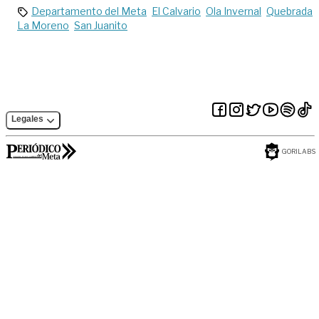
Departamento del Meta
El Calvario
Ola Invernal
Quebrada
La Moreno
San Juanito
Legales
GORILABS