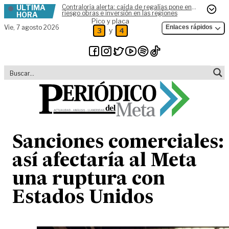
ÚLTIMA
Contraloría alerta: caída de regalías pone en
Skip to content
riesgo obras e inversión en las regiones
HORA
Pico y placa
Vie,
7 agosto 2026
Enlaces rápidos
y
3
4
Sanciones comerciales:
así afectaría al Meta
una ruptura con
Estados Unidos