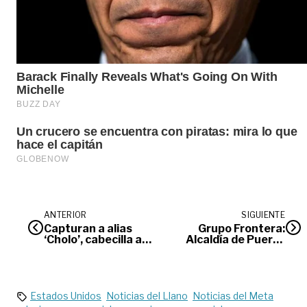
ANTERIOR
SIGUIENTE
Capturan a alias
Grupo Frontera:
‘Cholo’, cabecilla al
Alcaldía de Puerto
servicio de ‘Iván
Gaitán pide
Mordisco’
respuestas a
operador
Estados Unidos
Noticias del Llano
Noticias del Meta