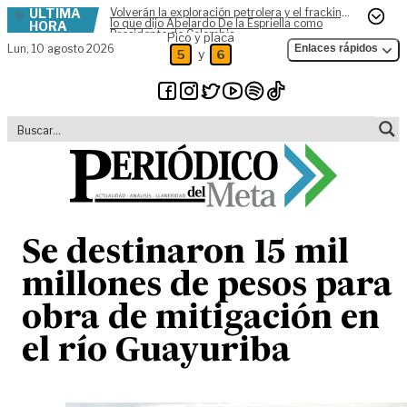
ÚLTIMA
Volverán la exploración petrolera y el fracking,
Skip to content
lo que dijo Abelardo De la Espriella como
HORA
Presidente de Colombia
Pico y placa
Lun,
10 agosto 2026
Enlaces rápidos
y
5
6
Se destinaron 15 mil
millones de pesos para
obra de mitigación en
el río Guayuriba