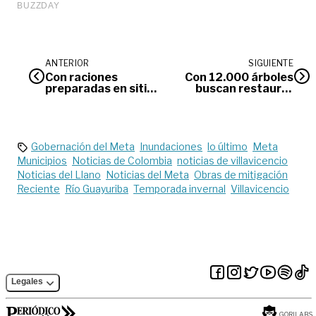
ANTERIOR
SIGUIENTE
Con raciones
Con 12.000 árboles
preparadas en sitio
buscan restaurar
el PAE culminará
zona incendiada en
calendario escolar
Puerto Lleras
Gobernación del Meta
Inundaciones
lo último
Meta
Municipios
Noticias de Colombia
noticias de villavicencio
Noticias del Llano
Noticias del Meta
Obras de mitigación
Reciente
Río Guayuriba
Temporada invernal
Villavicencio
Legales
GORILABS