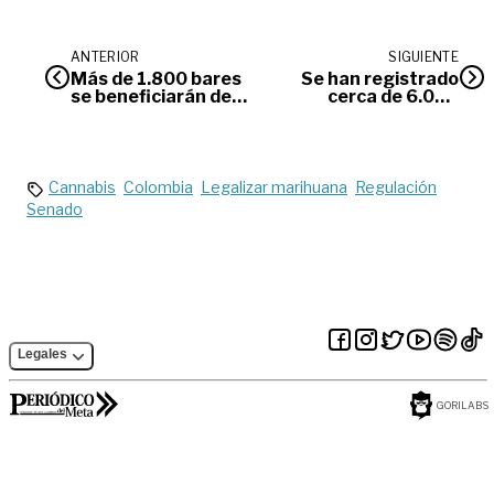
ANTERIOR
SIGUIENTE
Más de 1.800 bares
Se han registrado
se beneficiarán del
cerca de 6.000
horario de ley seca
especies de flora y
en elecciones
fauna en
Villavicencio
Cannabis
Colombia
Legalizar marihuana
Regulación
Senado
Legales
GORILABS