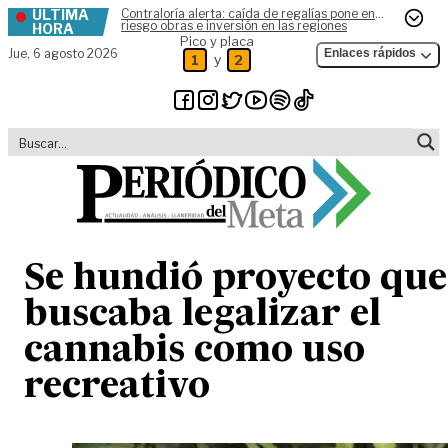
ÚLTIMA
Contraloría alerta: caída de regalías pone en
Skip to content
riesgo obras e inversión en las regiones
HORA
Pico y placa
Jue,
6 agosto 2026
Enlaces rápidos
y
1
2
Se hundió proyecto que
buscaba legalizar el
cannabis como uso
recreativo