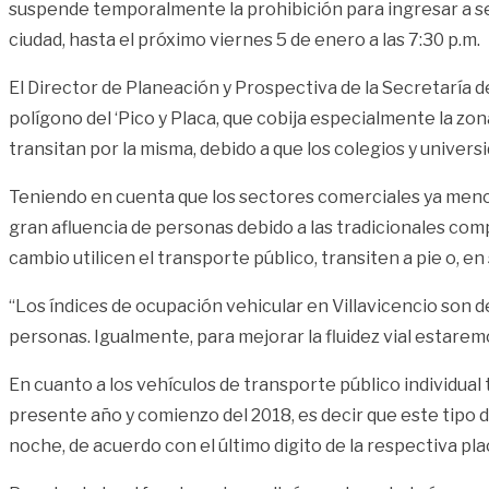
suspende temporalmente la prohibición para ingresar a sect
ciudad, hasta el próximo viernes 5 de enero a las 7:30 p.m.
El Director de Planeación y Prospectiva de la Secretaría d
polígono del ‘Pico y Placa, que cobija especialmente la zo
transitan por la misma, debido a que los colegios y univer
Teniendo en cuenta que los sectores comerciales ya mencio
gran afluencia de personas debido a las tradicionales comp
cambio utilicen el transporte público, transiten a pie o, e
“Los índices de ocupación vehicular en Villavicencio son d
personas. Igualmente, para mejorar la fluidez vial estarem
En cuanto a los vehículos de transporte público individual 
presente año y comienzo del 2018, es decir que este tipo d
noche, de acuerdo con el último digito de la respectiva pla