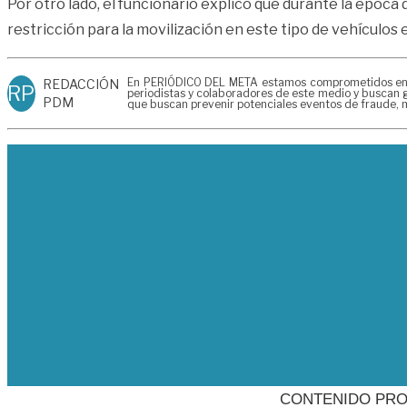
Por otro lado, el funcionario explicó que durante la época
restricción para la movilización en este tipo de vehículos en
En PERIÓDICO DEL META estamos comprometidos en gen
REDACCIÓN
RP
periodistas y colaboradores de este medio y buscan g
PDM
que buscan prevenir potenciales eventos de fraude, m