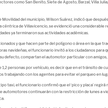
ores como San Benito, Siete de Agosto, Barzal, Villa Julia,
e Movilidad del municipio, Wilson Suárez, indicó que después
na céntrica de Villavicencio, se evidenció una considerable
sidades ya terminaron sus actividades académicas.
nados y que hacen parte del polígono o área en la que tradi
ras navideñas, el funcionario invitó a los ciudadanos para q
n su defecto, compartan el automotor particular con amigos, 
e 1,2 personas por vehículo, es decir que en el tránsito de
os trabajando con los agentes para evitar el parqueo en luga
tipo taxi, el funcionario confirmó que el ‘pico y placa’ regi
e automotores continuarán con la restricción de lunes a vier
ca.