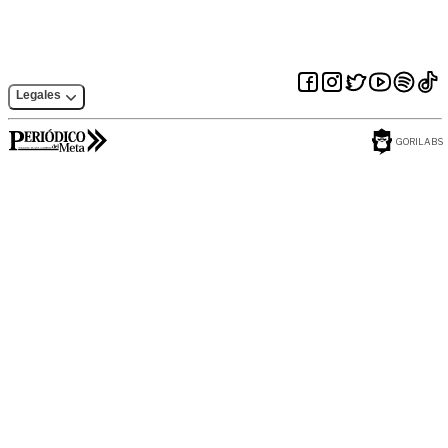
Legales
GORILABS