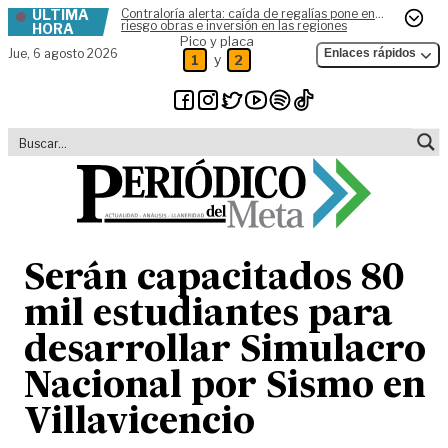
ÚLTIMA
Contraloría alerta: caída de regalías pone en
Skip to content
riesgo obras e inversión en las regiones
HORA
Pico y placa
Jue,
6 agosto 2026
Enlaces rápidos
y
1
2
Serán capacitados 80
mil estudiantes para
desarrollar Simulacro
Nacional por Sismo en
Villavicencio