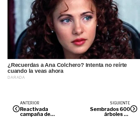
ANTERIOR
SIGUIENTE
Reactivada
Sembrados 600
campaña de
árboles en
perforación en
humedal Zuria
Campo Rubiales