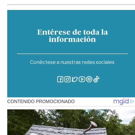
Entérese de toda la
información
Conéctese a nuestras redes sociales