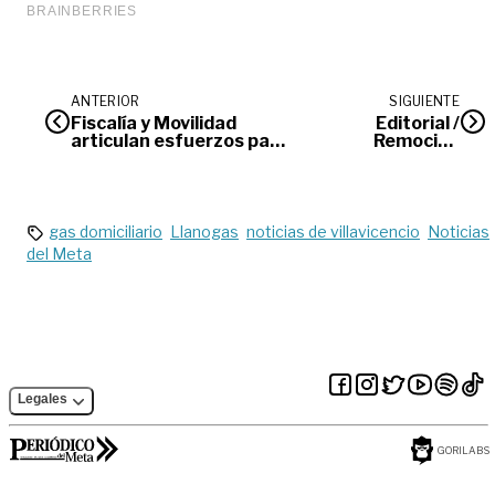
ANTERIOR
SIGUIENTE
Fiscalía y Movilidad
Editorial /
articulan esfuerzos para
Remoción
prevenir la falsificación
directiva
de documentos de
tránsito
gas domiciliario
Llanogas
noticias de villavicencio
Noticias
del Meta
Legales
GORILABS