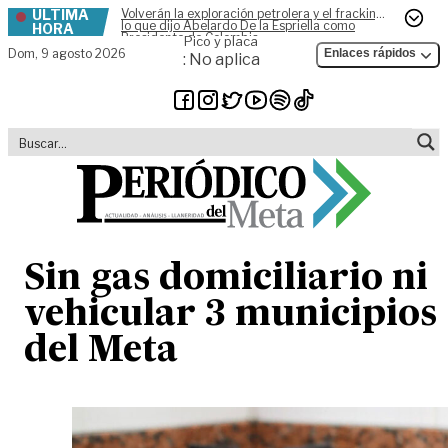
ÚLTIMA
Volverán la exploración petrolera y el fracking,
Skip to content
lo que dijo Abelardo De la Espriella como
HORA
Presidente de Colombia
Pico y placa
Dom,
9 agosto 2026
Enlaces rápidos
: No aplica
Sin gas domiciliario ni
vehicular 3 municipios
del Meta