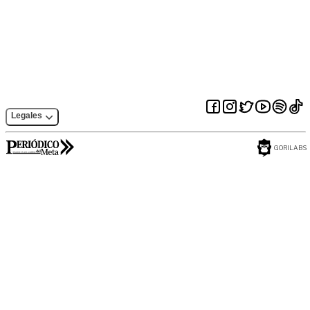
Legales
GORILABS