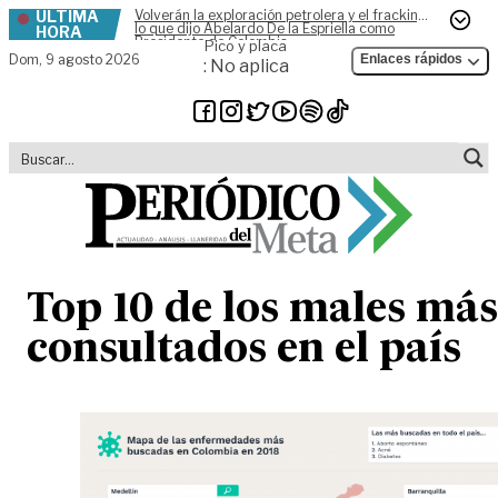
ÚLTIMA
Volverán la exploración petrolera y el fracking,
Skip to content
lo que dijo Abelardo De la Espriella como
HORA
Presidente de Colombia
Pico y placa
Dom,
9 agosto 2026
Enlaces rápidos
: No aplica
Top 10 de los males más
consultados en el país